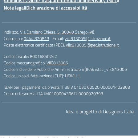
Amministrazione Trasparente
Albo online
Privacy Policy
Note legali
Dichiarazione di accessibilità
Indirizzo:
Via Damiano Chiesa, 5, 36040 Sarego (VI)
Centralino:
0444 820813
Email:
viic813005@istruzione.it
Posta elettronica certificata (PEC):
viic813005@pec.istruzione.it
Codice fiscale: 80016850242
Codice meccanografico:
VIIC813005
Codice Indice delle Pubbliche Amministrazioni (IPA): istsc_viic813005
Codice unico di fatturazione (CUF): UFWLUL
IBAN per i pagamenti da privati: IT 38 V 01030 60520 000001402868
Conto di tesoreria: IT41M0100004306TU0000020393
Idea e progetto di Designers Italia