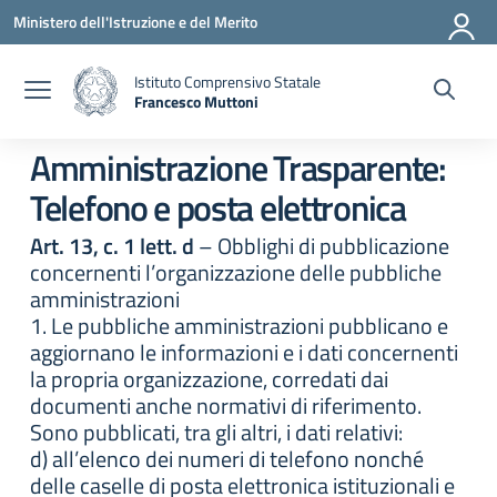
Vai ai contenuti
Vai al menu di navigazione
Vai al footer
Ministero dell'Istruzione e del Merito
Istituto Comprensivo Statale
Francesco Muttoni
— Visita la pagina iniziale della scuola
Amministrazione Trasparente:
Telefono e posta elettronica
Art. 13, c. 1 lett. d
– Obblighi di pubblicazione
concernenti l’organizzazione delle pubbliche
amministrazioni
1. Le pubbliche amministrazioni pubblicano e
aggiornano le informazioni e i dati concernenti
la propria organizzazione, corredati dai
documenti anche normativi di riferimento.
Sono pubblicati, tra gli altri, i dati relativi:
d) all’elenco dei numeri di telefono nonché
delle caselle di posta elettronica istituzionali e