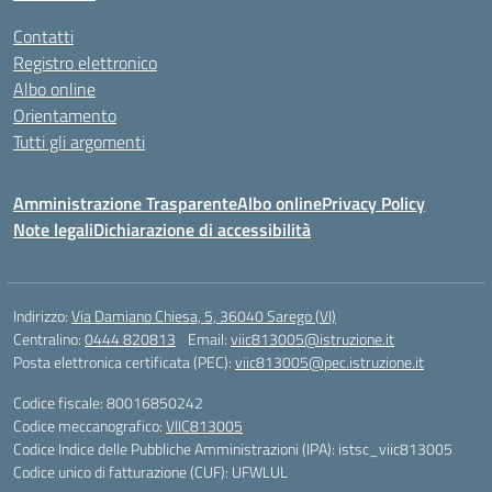
Contatti
Registro elettronico
Albo online
Orientamento
Tutti gli argomenti
Amministrazione Trasparente
Albo online
Privacy Policy
Note legali
Dichiarazione di accessibilità
Indirizzo:
Via Damiano Chiesa, 5, 36040 Sarego (VI)
Centralino:
0444 820813
Email:
viic813005@istruzione.it
Posta elettronica certificata (PEC):
viic813005@pec.istruzione.it
Codice fiscale: 80016850242
Codice meccanografico:
VIIC813005
Codice Indice delle Pubbliche Amministrazioni (IPA): istsc_viic813005
Codice unico di fatturazione (CUF): UFWLUL