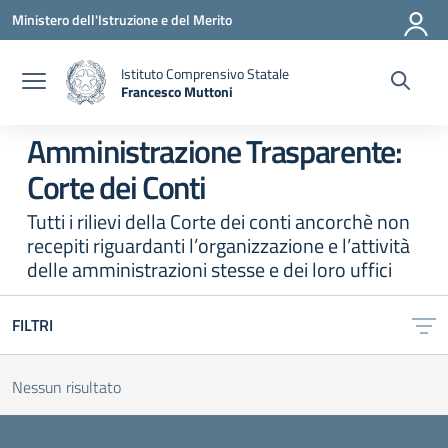
Vai ai contenuti
Vai al menu di navigazione
Vai al footer
Ministero dell'Istruzione e del Merito
Istituto Comprensivo Statale
Francesco Muttoni
— Visita la pagina iniziale della scuola
Amministrazione Trasparente:
Corte dei Conti
Tutti i rilievi della Corte dei conti ancorchè non
recepiti riguardanti l’organizzazione e l’attività
delle amministrazioni stesse e dei loro uffici
FILTRI
Nessun risultato