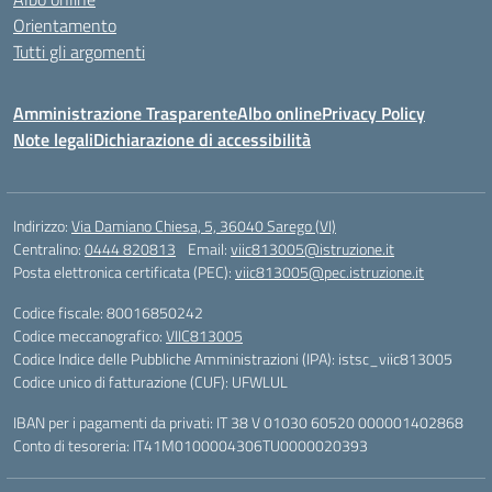
Orientamento
Tutti gli argomenti
Amministrazione Trasparente
Albo online
Privacy Policy
Note legali
Dichiarazione di accessibilità
Indirizzo:
Via Damiano Chiesa, 5, 36040 Sarego (VI)
Centralino:
0444 820813
Email:
viic813005@istruzione.it
Posta elettronica certificata (PEC):
viic813005@pec.istruzione.it
Codice fiscale: 80016850242
Codice meccanografico:
VIIC813005
Codice Indice delle Pubbliche Amministrazioni (IPA): istsc_viic813005
Codice unico di fatturazione (CUF): UFWLUL
IBAN per i pagamenti da privati: IT 38 V 01030 60520 000001402868
Conto di tesoreria: IT41M0100004306TU0000020393