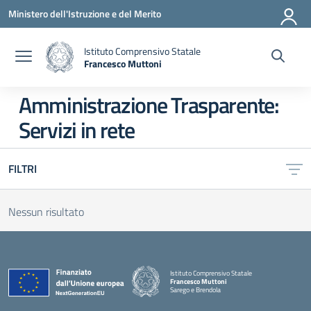
Vai ai contenuti
Vai al menu di navigazione
Vai al footer
Ministero dell'Istruzione e del Merito
Istituto Comprensivo Statale
Francesco Muttoni
— Visita la pagina iniziale della scuola
Amministrazione Trasparente:
Servizi in rete
FILTRI
Nessun risultato
Istituto Comprensivo Statale
Francesco Muttoni
Sarego e Brendola
— Visita la pagina iniziale della scuola