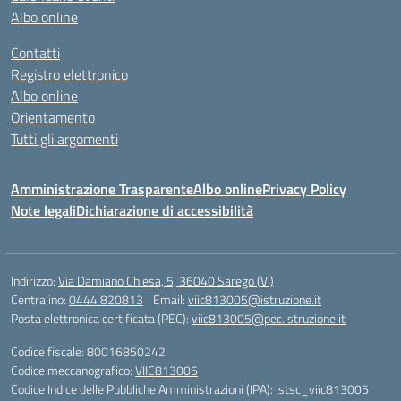
Albo online
Contatti
Registro elettronico
Albo online
Orientamento
Tutti gli argomenti
Amministrazione Trasparente
Albo online
Privacy Policy
Note legali
Dichiarazione di accessibilità
Indirizzo:
Via Damiano Chiesa, 5, 36040 Sarego (VI)
Centralino:
0444 820813
Email:
viic813005@istruzione.it
Posta elettronica certificata (PEC):
viic813005@pec.istruzione.it
Codice fiscale: 80016850242
Codice meccanografico:
VIIC813005
Codice Indice delle Pubbliche Amministrazioni (IPA): istsc_viic813005