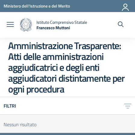
Vai ai contenuti
Vai al menu di navigazione
Vai al footer
Ministero dell'Istruzione e del Merito
Istituto Comprensivo Statale
Francesco Muttoni
— Visita la pagina iniziale della scuola
Amministrazione Trasparente:
Atti delle amministrazioni
aggiudicatrici e degli enti
aggiudicatori distintamente per
ogni procedura
FILTRI
Nessun risultato