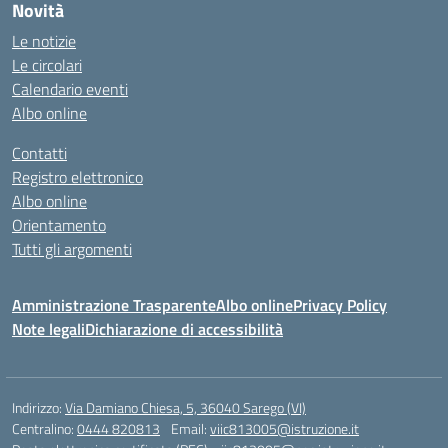
Novità
Le notizie
Le circolari
Calendario eventi
Albo online
Contatti
Registro elettronico
Albo online
Orientamento
Tutti gli argomenti
Amministrazione Trasparente
Albo online
Privacy Policy
Note legali
Dichiarazione di accessibilità
Indirizzo:
Via Damiano Chiesa, 5, 36040 Sarego (VI)
Centralino:
0444 820813
Email:
viic813005@istruzione.it