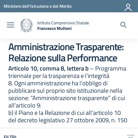
Vai ai contenuti
Vai al menu di navigazione
Vai al footer
Ministero dell'Istruzione e del Merito
Istituto Comprensivo Statale
Francesco Muttoni
— Visita la pagina iniziale della scuola
Amministrazione Trasparente:
Relazione sulla Performance
Articolo 10, comma 8, lettera b
– Programma
triennale per la trasparenza e l’integrità
8. Ogni amministrazione ha l’obbligo di
pubblicare sul proprio sito istituzionale nella
sezione: “Amministrazione trasparente” di cui
all’articolo 9:
b) il Piano e la Relazione di cui all’articolo 10
del decreto legislativo 27 ottobre 2009, n. 150
FILTRI