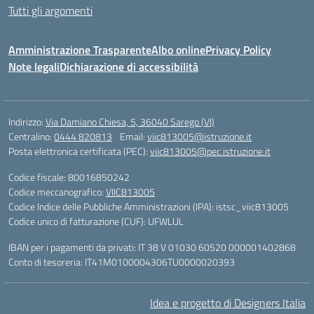
Tutti gli argomenti
Amministrazione Trasparente
Albo online
Privacy Policy
Note legali
Dichiarazione di accessibilità
Indirizzo:
Via Damiano Chiesa, 5, 36040 Sarego (VI)
Centralino:
0444 820813
Email:
viic813005@istruzione.it
Posta elettronica certificata (PEC):
viic813005@pec.istruzione.it
Codice fiscale: 80016850242
Codice meccanografico:
VIIC813005
Codice Indice delle Pubbliche Amministrazioni (IPA): istsc_viic813005
Codice unico di fatturazione (CUF): UFWLUL
IBAN per i pagamenti da privati: IT 38 V 01030 60520 000001402868
Conto di tesoreria: IT41M0100004306TU0000020393
Idea e progetto di Designers Italia