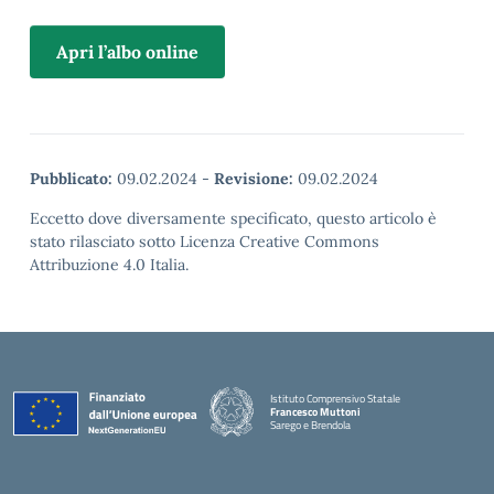
Apri l’albo online
Pubblicato:
09.02.2024
-
Revisione:
09.02.2024
Eccetto dove diversamente specificato, questo articolo è
stato rilasciato sotto Licenza Creative Commons
Attribuzione 4.0 Italia.
Istituto Comprensivo Statale
Francesco Muttoni
Sarego e Brendola
— Visita la pagina iniziale della scuola