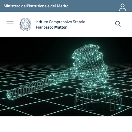
Vai ai contenuti
Vai al menu di navigazione
Vai al footer
Ministero dell'Istruzione e del Merito
Istituto Comprensivo Statale
Francesco Muttoni
— Visita la pagina iniziale della scuola