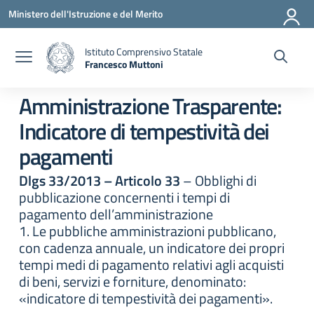
Vai ai contenuti
Vai al menu di navigazione
Vai al footer
Ministero dell'Istruzione e del Merito
Istituto Comprensivo Statale
Francesco Muttoni
— Visita la pagina iniziale della scuola
Amministrazione Trasparente:
Indicatore di tempestività dei
pagamenti
Dlgs 33/2013 – Articolo 33
– Obblighi di
pubblicazione concernenti i tempi di
pagamento dell’amministrazione
1. Le pubbliche amministrazioni pubblicano,
con cadenza annuale, un indicatore dei propri
tempi medi di pagamento relativi agli acquisti
di beni, servizi e forniture, denominato:
«indicatore di tempestività dei pagamenti».