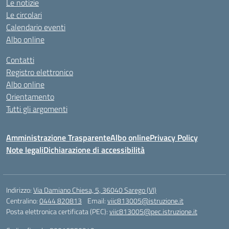
Le notizie
Le circolari
Calendario eventi
Albo online
Contatti
Registro elettronico
Albo online
Orientamento
Tutti gli argomenti
Amministrazione Trasparente
Albo online
Privacy Policy
Note legali
Dichiarazione di accessibilità
Indirizzo:
Via Damiano Chiesa, 5, 36040 Sarego (VI)
Centralino:
0444 820813
Email:
viic813005@istruzione.it
Posta elettronica certificata (PEC):
viic813005@pec.istruzione.it