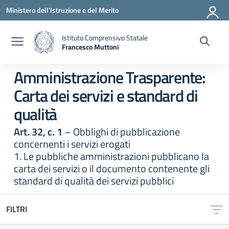
Vai ai contenuti
Vai al menu di navigazione
Vai al footer
Ministero dell'Istruzione e del Merito
Istituto Comprensivo Statale
Francesco Muttoni
— Visita la pagina iniziale della scuola
Amministrazione Trasparente:
Carta dei servizi e standard di
qualità
Art. 32, c. 1
– Obblighi di pubblicazione
concernenti i servizi erogati
1. Le pubbliche amministrazioni pubblicano la
carta dei servizi o il documento contenente gli
standard di qualità dei servizi pubblici
FILTRI