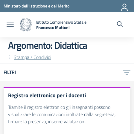
Vai ai contenuti
Vai al menu di navigazione
Vai al footer
Ministero dell'Istruzione e del Merito
Istituto Comprensivo Statale
Francesco Muttoni
— Visita la pagina iniziale della scuola
Argomento: Didattica
Stampa / Condividi
FILTRI
Registro elettronico per i docenti
Tramite il registro elettronico gli insegnanti possono
visualizzare le comunicazioni inoltrate dalla segreteria,
firmare la presenza, inserire valutazioni.