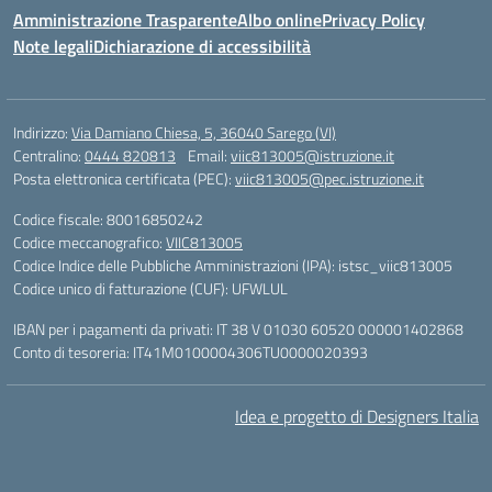
Amministrazione Trasparente
Albo online
Privacy Policy
Note legali
Dichiarazione di accessibilità
Indirizzo:
Via Damiano Chiesa, 5, 36040 Sarego (VI)
Centralino:
0444 820813
Email:
viic813005@istruzione.it
Posta elettronica certificata (PEC):
viic813005@pec.istruzione.it
Codice fiscale: 80016850242
Codice meccanografico:
VIIC813005
Codice Indice delle Pubbliche Amministrazioni (IPA): istsc_viic813005
Codice unico di fatturazione (CUF): UFWLUL
IBAN per i pagamenti da privati: IT 38 V 01030 60520 000001402868
Conto di tesoreria: IT41M0100004306TU0000020393
Idea e progetto di Designers Italia