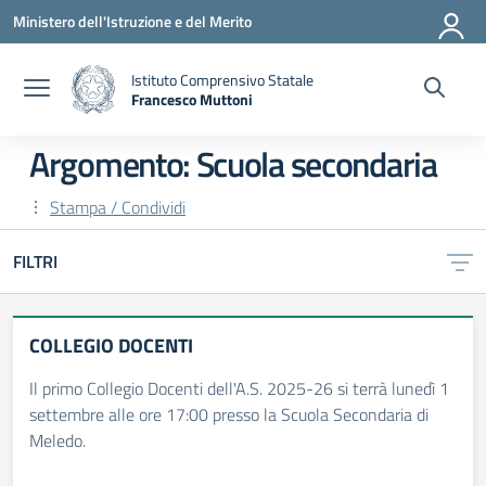
Vai ai contenuti
Vai al menu di navigazione
Vai al footer
Ministero dell'Istruzione e del Merito
Istituto Comprensivo Statale
Francesco Muttoni
— Visita la pagina iniziale della scuola
Argomento: Scuola secondaria
Stampa / Condividi
FILTRI
COLLEGIO DOCENTI
Il primo Collegio Docenti dell'A.S. 2025-26 si terrà lunedì 1
settembre alle ore 17:00 presso la Scuola Secondaria di
Meledo.