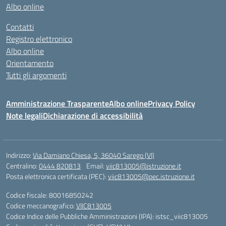
Albo online
Contatti
Registro elettronico
Albo online
Orientamento
Tutti gli argomenti
Amministrazione Trasparente
Albo online
Privacy Policy
Note legali
Dichiarazione di accessibilità
Indirizzo:
Via Damiano Chiesa, 5, 36040 Sarego (VI)
Centralino:
0444 820813
Email:
viic813005@istruzione.it
Posta elettronica certificata (PEC):
viic813005@pec.istruzione.it
Codice fiscale: 80016850242
Codice meccanografico:
VIIC813005
Codice Indice delle Pubbliche Amministrazioni (IPA): istsc_viic813005