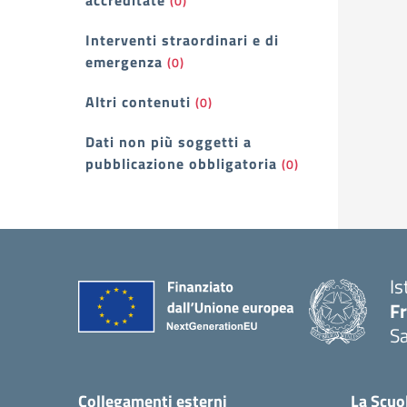
accreditate
(0)
Interventi straordinari e di
emergenza
(0)
Altri contenuti
(0)
Dati non più soggetti a
pubblicazione obbligatoria
(0)
Is
F
S
— 
Collegamenti esterni
La Scuo