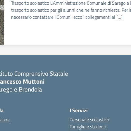
Trasporto scolastico L’Amministrazione Comunale di Sarego e B
trasporto scolastico per gli alunni che ne fanno richiesta. Per i
necessario contattare i Comuni: ecco i collegamenti al […]
tituto Comprensivo Statale
rancesco Muttoni
arego e Brendola
Visita la pagina iniziale della scuola
la
I Servizi
zione
Personale scolastico
Famiglie e studenti