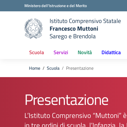
Vai ai contenuti
Vai al menu di navigazione
Vai al footer
Ministero dell'Istruzione e del Merito
Istituto Comprensivo Statale
Francesco Muttoni
Sarego e Brendola
 della scuola
— Visita la pagina iniziale del
Scuola
Servizi
Novità
Didattica
Home
Scuola
Presentazione
Presentazione
L’Istituto Comprensivo “Muttoni” è
in tre ordini di scuola, l’Infanzia, l