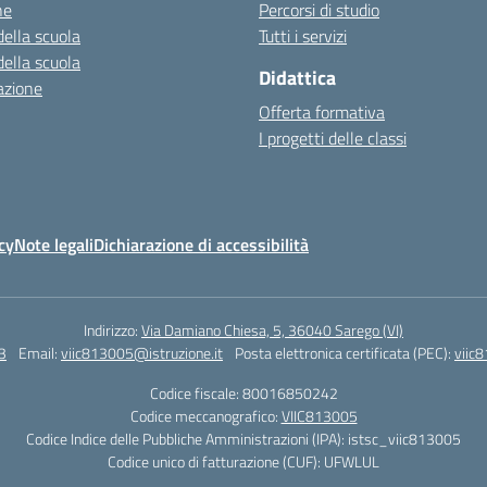
ne
Percorsi di studio
della scuola
Tutti i servizi
della scuola
Didattica
azione
Offerta formativa
I progetti delle classi
cy
Note legali
Dichiarazione di accessibilità
Indirizzo:
Via Damiano Chiesa, 5, 36040 Sarego (VI)
3
Email:
viic813005@istruzione.it
Posta elettronica certificata (PEC):
viic
Codice fiscale: 80016850242
Codice meccanografico:
VIIC813005
Codice Indice delle Pubbliche Amministrazioni (IPA): istsc_viic813005
Codice unico di fatturazione (CUF): UFWLUL