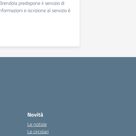
rendola predispone il servizio di
nformazioni e iscrizione al servizio è
Novità
Le notizie
Le circolari