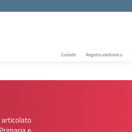
la scuola
Contatti
Registro elettronico
 articolato
a Primaria e