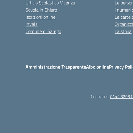
Ufficio Scolastico Vicenza
Le perso
Scuola in Chiaro
I numeri 
Iscrizioni online
Le carte 
Invalsi
Organizz
Comune di Sarego
La storia
Amministrazione Trasparente
Albo online
Privacy Poli
Centralino:
0444 82081