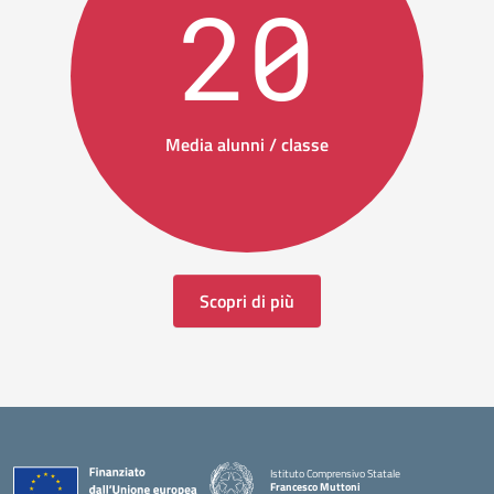
20
Media alunni / classe
Scopri di più
Istituto Comprensivo Statale
Francesco Muttoni