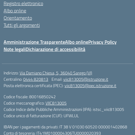
Registro elettronico
Albo online
Orientamento
Tutti gli argomenti
Amministrazione Trasparente
Albo online
Privacy Policy
Note legali
Dichiarazione di accessibilità
Indirizzo:
Via Damiano Chiesa, 5, 36040 Sarego (VI)
Centralino:
0444 820813
Email:
viic813005@istruzione.it
Posta elettronica certificata (PEC):
viic813005@pec.istruzione.it
Codice fiscale: 80016850242
Codice meccanografico:
VIIC813005
Codice Indice delle Pubbliche Amministrazioni (IPA): istsc_viic813005
Codice unico di fatturazione (CUF): UFWLUL
IBAN per i pagamenti da privati: IT 38 V 01030 60520 000001402868
Conto di tesoreria: IT41M0100004306TU0000020393