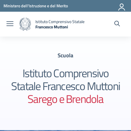
Vai ai contenuti
Vai al menu di navigazione
Vai al footer
Ministero dell'Istruzione e del Merito
Istituto Comprensivo Statale
Francesco Muttoni
— Visita la pagina iniziale della scuola
Scuola
Istituto Comprensivo
Statale Francesco Muttoni
Sarego e Brendola