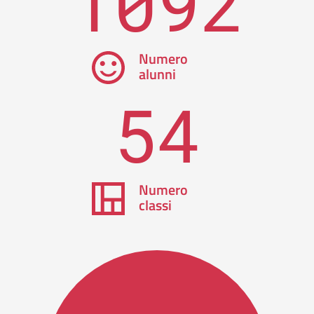
1092
Numero
alunni
54
Numero
classi