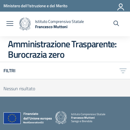
Vai ai contenuti
Vai al menu di navigazione
Vai al footer
Ministero dell'Istruzione e del Merito
Istituto Comprensivo Statale
Francesco Muttoni
— Visita la pagina iniziale della scuola
Amministrazione Trasparente:
Burocrazia zero
FILTRI
Nessun risultato
Istituto Comprensivo Statale
Francesco Muttoni
Sarego e Brendola
— Visita la pagina iniziale della scuola