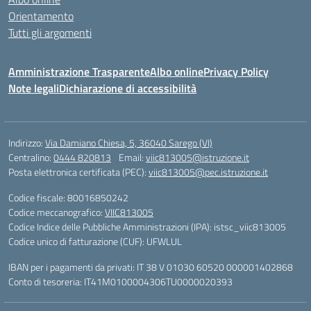
Orientamento
Tutti gli argomenti
Amministrazione Trasparente
Albo online
Privacy Policy
Note legali
Dichiarazione di accessibilità
Indirizzo:
Via Damiano Chiesa, 5, 36040 Sarego (VI)
Centralino:
0444 820813
Email:
viic813005@istruzione.it
Posta elettronica certificata (PEC):
viic813005@pec.istruzione.it
Codice fiscale: 80016850242
Codice meccanografico:
VIIC813005
Codice Indice delle Pubbliche Amministrazioni (IPA): istsc_viic813005
Codice unico di fatturazione (CUF): UFWLUL
IBAN per i pagamenti da privati: IT 38 V 01030 60520 000001402868
Conto di tesoreria: IT41M0100004306TU0000020393