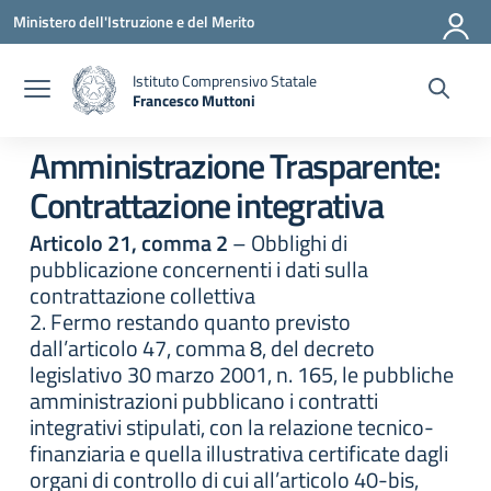
Vai ai contenuti
Vai al menu di navigazione
Vai al footer
Ministero dell'Istruzione e del Merito
Istituto Comprensivo Statale
Francesco Muttoni
— Visita la pagina iniziale della scuola
Amministrazione Trasparente:
Contrattazione integrativa
Articolo 21, comma 2
– Obblighi di
pubblicazione concernenti i dati sulla
contrattazione collettiva
2. Fermo restando quanto previsto
dall’articolo 47, comma 8, del decreto
legislativo 30 marzo 2001, n. 165, le pubbliche
amministrazioni pubblicano i contratti
integrativi stipulati, con la relazione tecnico-
finanziaria e quella illustrativa certificate dagli
organi di controllo di cui all’articolo 40-bis,