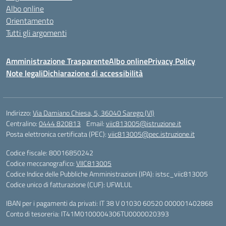
Albo online
Orientamento
Tutti gli argomenti
Amministrazione Trasparente
Albo online
Privacy Policy
Note legali
Dichiarazione di accessibilità
Indirizzo:
Via Damiano Chiesa, 5, 36040 Sarego (VI)
Centralino:
0444 820813
Email:
viic813005@istruzione.it
Posta elettronica certificata (PEC):
viic813005@pec.istruzione.it
Codice fiscale: 80016850242
Codice meccanografico:
VIIC813005
Codice Indice delle Pubbliche Amministrazioni (IPA): istsc_viic813005
Codice unico di fatturazione (CUF): UFWLUL
IBAN per i pagamenti da privati: IT 38 V 01030 60520 000001402868
Conto di tesoreria: IT41M0100004306TU0000020393