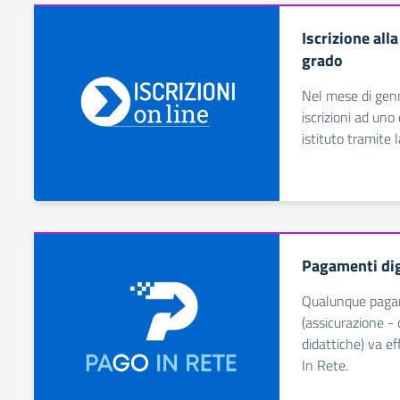
Iscrizione all
grado
Nel mese di genna
iscrizioni ad uno 
istituto tramite 
Pagamenti dig
Qualunque pagam
(assicurazione - 
didattiche) va e
In Rete.