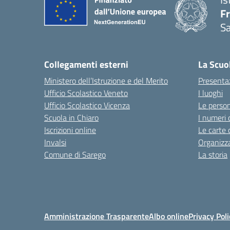
F
S
— 
Collegamenti esterni
La Scuo
Ministero dell’Istruzione e del Merito
Presenta
Ufficio Scolastico Veneto
I luoghi
Ufficio Scolastico Vicenza
Le perso
Scuola in Chiaro
I numeri 
Iscrizioni online
Le carte 
Invalsi
Organizz
Comune di Sarego
La storia
Amministrazione Trasparente
Albo online
Privacy Poli