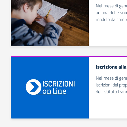
Nel mese di gennai
ad una delle scuo
modulo da compil
Iscrizione all
Nel mese di genna
iscrizioni dei pro
dell'istituto tra