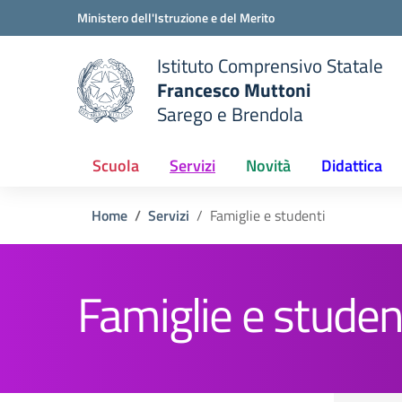
Vai ai contenuti
Vai al menu di navigazione
Vai al footer
Ministero dell'Istruzione e del Merito
Istituto Comprensivo Statale
Francesco Muttoni
Sarego e Brendola
 della scuola
— Visita la pagina iniziale del
Scuola
Servizi
Novità
Didattica
Home
Servizi
Famiglie e studenti
Famiglie e studen