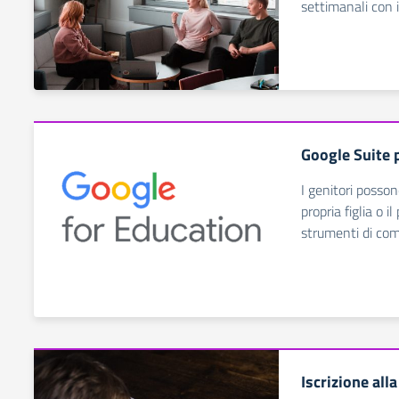
settimanali con 
Google Suite p
I genitori posson
propria figlia o i
strumenti di co
Iscrizione alla