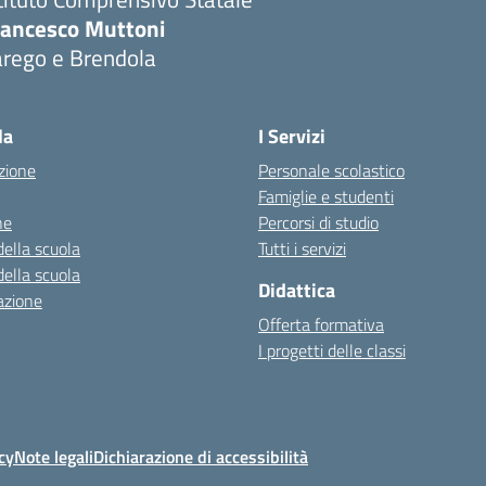
rancesco Muttoni
arego e Brendola
Visita la pagina iniziale della scuola
la
I Servizi
zione
Personale scolastico
Famiglie e studenti
ne
Percorsi di studio
della scuola
Tutti i servizi
della scuola
Didattica
azione
Offerta formativa
I progetti delle classi
cy
Note legali
Dichiarazione di accessibilità