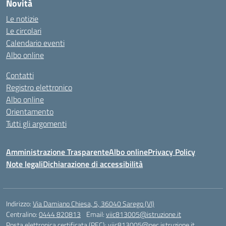
Novità
Le notizie
Le circolari
Calendario eventi
Albo online
Contatti
Registro elettronico
Albo online
Orientamento
Tutti gli argomenti
Amministrazione Trasparente
Albo online
Privacy Policy
Note legali
Dichiarazione di accessibilità
Indirizzo:
Via Damiano Chiesa, 5, 36040 Sarego (VI)
Centralino:
0444 820813
Email:
viic813005@istruzione.it
Posta elettronica certificata (PEC):
viic813005@pec.istruzione.it