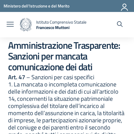
Vai ai contenuti
Vai al menu di navigazione
Vai al footer
Ministero dell'Istruzione e del Merito
Istituto Comprensivo Statale
Francesco Muttoni
— Visita la pagina iniziale della scuola
Amministrazione Trasparente:
Sanzioni per mancata
comunicazione dei dati
Art. 47
– Sanzioni per casi specifici
1. La mancata o incompleta comunicazione
delle informazioni e dei dati di cui all’articolo
14, concernenti la situazione patrimoniale
complessiva del titolare dell’incarico al
momento dell’assunzione in carica, la titolarità
di imprese, le partecipazioni azionarie proprie,
del coniuge e dei parenti entro il secondo