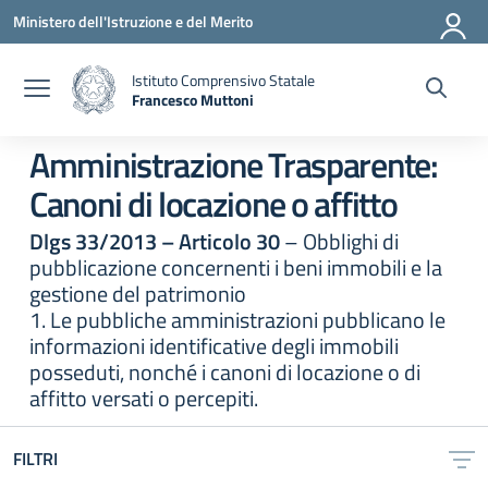
Vai ai contenuti
Vai al menu di navigazione
Vai al footer
Ministero dell'Istruzione e del Merito
Istituto Comprensivo Statale
Francesco Muttoni
— Visita la pagina iniziale della scuola
Amministrazione Trasparente:
Canoni di locazione o affitto
Dlgs 33/2013 – Articolo 30
– Obblighi di
pubblicazione concernenti i beni immobili e la
gestione del patrimonio
1. Le pubbliche amministrazioni pubblicano le
informazioni identificative degli immobili
posseduti, nonché i canoni di locazione o di
affitto versati o percepiti.
FILTRI