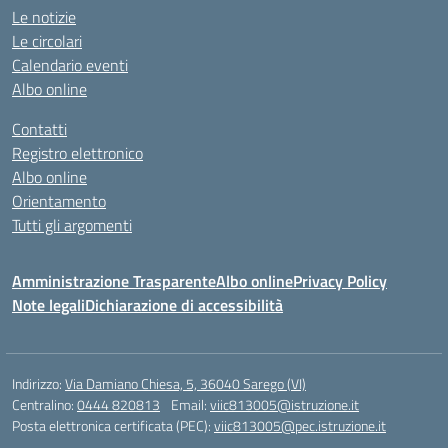
Le notizie
Le circolari
Calendario eventi
Albo online
Contatti
Registro elettronico
Albo online
Orientamento
Tutti gli argomenti
Amministrazione Trasparente
Albo online
Privacy Policy
Note legali
Dichiarazione di accessibilità
Indirizzo:
Via Damiano Chiesa, 5, 36040 Sarego (VI)
Centralino:
0444 820813
Email:
viic813005@istruzione.it
Posta elettronica certificata (PEC):
viic813005@pec.istruzione.it