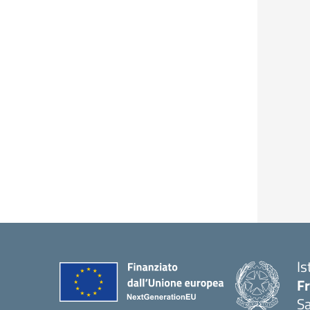
Is
F
S