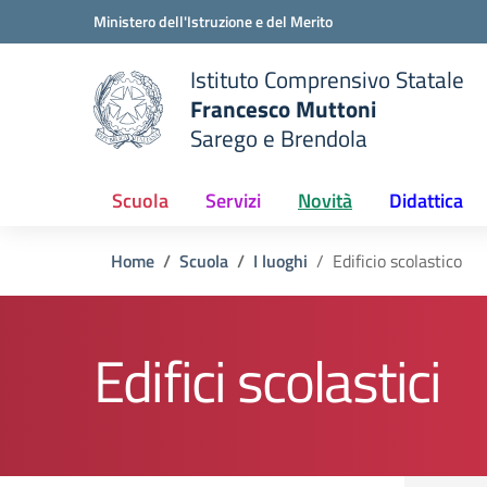
Vai ai contenuti
Vai al menu di navigazione
Vai al footer
Ministero dell'Istruzione e del Merito
Istituto Comprensivo Statale
Francesco Muttoni
Sarego e Brendola
 della scuola
— Visita la pagina iniziale del
Scuola
Servizi
Novità
Didattica
Home
Scuola
I luoghi
Edificio scolastico
Edifici scolastici