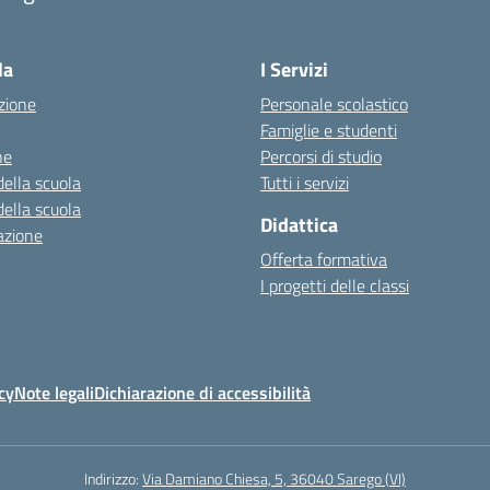
Visita la pagina iniziale della scuola
la
I Servizi
zione
Personale scolastico
Famiglie e studenti
ne
Percorsi di studio
della scuola
Tutti i servizi
della scuola
Didattica
azione
Offerta formativa
I progetti delle classi
cy
Note legali
Dichiarazione di accessibilità
Indirizzo:
Via Damiano Chiesa, 5, 36040 Sarego (VI)