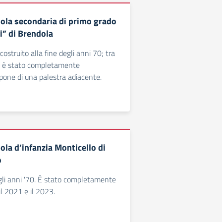
uola secondaria di primo grado
ei” di Brendola
 costruito alla fine degli anni 70; tra
20 è stato completamente
spone di una palestra adiacente.
ola d’infanzia Monticello di
o
 agli anni '70. È stato completamente
 il 2021 e il 2023.