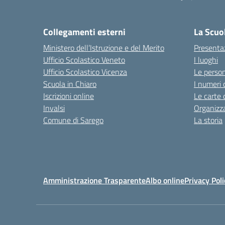
— 
Collegamenti esterni
La Scuo
Ministero dell’Istruzione e del Merito
Presenta
Ufficio Scolastico Veneto
I luoghi
Ufficio Scolastico Vicenza
Le perso
Scuola in Chiaro
I numeri 
Iscrizioni online
Le carte 
Invalsi
Organizz
Comune di Sarego
La storia
Amministrazione Trasparente
Albo online
Privacy Poli