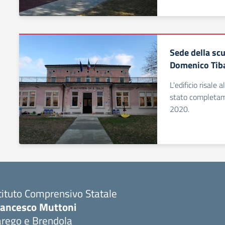
Sede della scu
Domenico Tiba
L'edificio risale
stato completame
2020.
tituto Comprensivo Statale
rancesco Muttoni
arego e Brendola