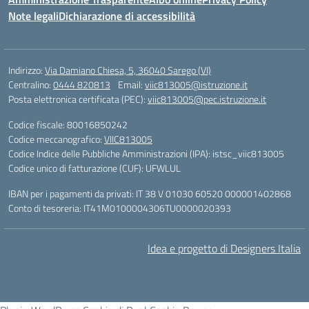
Note legali
Dichiarazione di accessibilità
Indirizzo:
Via Damiano Chiesa, 5, 36040 Sarego (VI)
Centralino:
0444 820813
Email:
viic813005@istruzione.it
Posta elettronica certificata (PEC):
viic813005@pec.istruzione.it
Codice fiscale: 80016850242
Codice meccanografico:
VIIC813005
Codice Indice delle Pubbliche Amministrazioni (IPA): istsc_viic813005
Codice unico di fatturazione (CUF): UFWLUL
IBAN per i pagamenti da privati: IT 38 V 01030 60520 000001402868
Conto di tesoreria: IT41M0100004306TU0000020393
Idea e progetto di Designers Italia