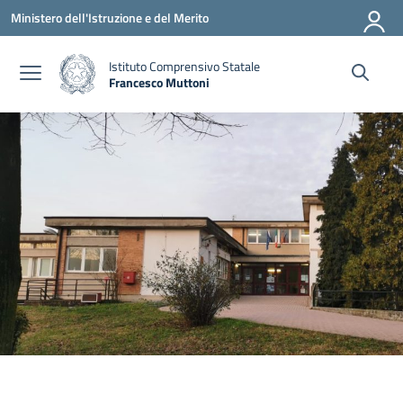
Vai ai contenuti
Vai al menu di navigazione
Vai al footer
Ministero dell'Istruzione e del Merito
Istituto Comprensivo Statale
Francesco Muttoni
— Visita la pagina iniziale della scuola