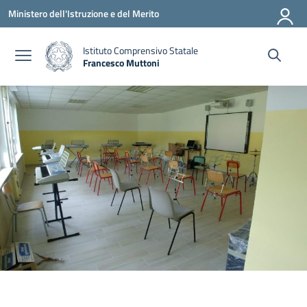
Vai ai contenuti
Vai al menu di navigazione
Vai al footer
Ministero dell'Istruzione e del Merito
Istituto Comprensivo Statale
Francesco Muttoni
— Visita la pagina iniziale della scuola