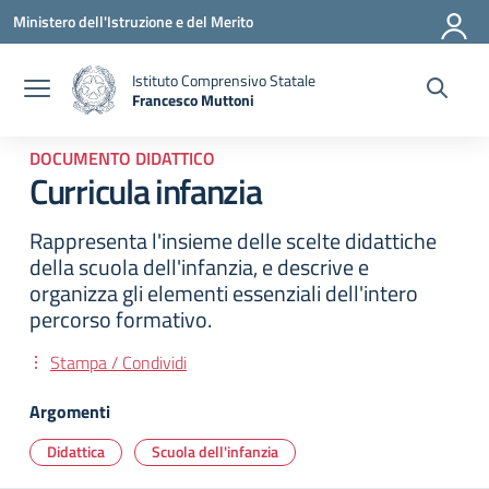
Vai ai contenuti
Vai al menu di navigazione
Vai al footer
Ministero dell'Istruzione e del Merito
Istituto Comprensivo Statale
Francesco Muttoni
— Visita la pagina iniziale della scuola
DOCUMENTO DIDATTICO
Curricula infanzia
Rappresenta l'insieme delle scelte didattiche
della scuola dell'infanzia, e descrive e
organizza gli elementi essenziali dell'intero
percorso formativo.
Stampa / Condividi
Argomenti
Didattica
Scuola dell'infanzia