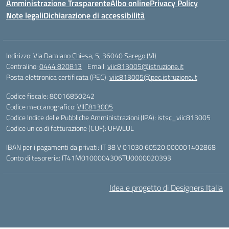
Amministrazione Trasparente
Albo online
Privacy Policy
Note legali
Dichiarazione di accessibilità
Indirizzo:
Via Damiano Chiesa, 5, 36040 Sarego (VI)
Centralino:
0444 820813
Email:
viic813005@istruzione.it
Posta elettronica certificata (PEC):
viic813005@pec.istruzione.it
Codice fiscale: 80016850242
Codice meccanografico:
VIIC813005
Codice Indice delle Pubbliche Amministrazioni (IPA): istsc_viic813005
Codice unico di fatturazione (CUF): UFWLUL
IBAN per i pagamenti da privati: IT 38 V 01030 60520 000001402868
Conto di tesoreria: IT41M0100004306TU0000020393
Idea e progetto di Designers Italia