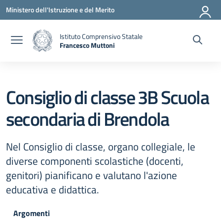
Vai ai contenuti
Vai al menu di navigazione
Vai al footer
Ministero dell'Istruzione e del Merito
Istituto Comprensivo Statale
Francesco Muttoni
— Visita la pagina iniziale della scuola
Consiglio di classe 3B Scuola
secondaria di Brendola
Nel Consiglio di classe, organo collegiale, le
diverse componenti scolastiche (docenti,
genitori) pianificano e valutano l'azione
educativa e didattica.
Argomenti