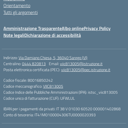
Orientamento
Tutti gli argomenti
Amministrazione Trasparente
Albo online
Privacy Policy
Note legali
Dichiarazione di accessibilità
Indirizzo:
Via Damiano Chiesa, 5, 36040 Sarego (VI)
Centralino:
0444 820813
Email:
viic813005@istruzione.it
Posta elettronica certificata (PEC):
viic813005@pec.istruzione.it
Codice fiscale: 80016850242
Codice meccanografico:
VIIC813005
Codice Indice delle Pubbliche Amministrazioni (IPA): istsc_viic813005
Codice unico di fatturazione (CUF): UFWLUL
IBAN per i pagamenti da privati: IT 38 V 01030 60520 000001402868
Conto di tesoreria: IT41M0100004306TU0000020393