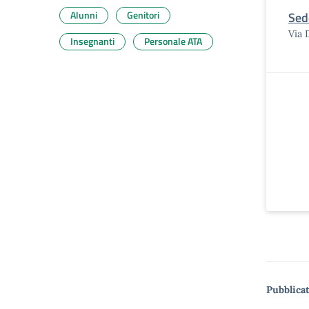
Alunni
Genitori
Sed
Via 
Insegnanti
Personale ATA
Pubblicat