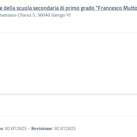
e della scuola secondaria di primo grado "Francesco Muttoni
Damiano Chiesa 5, 36040 Sarego VI
o:
02.07.2025
-
Revisione:
02.07.2025