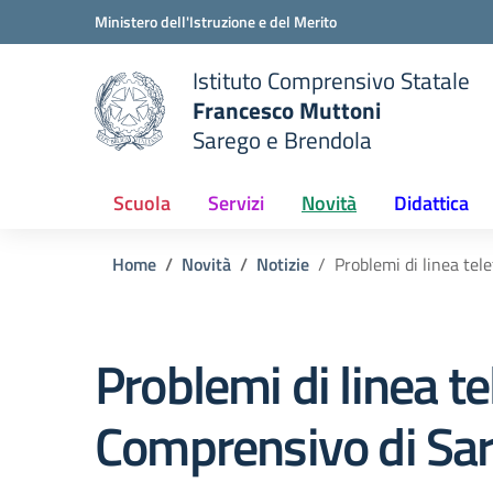
Vai ai contenuti
Vai al menu di navigazione
Vai al footer
Ministero dell'Istruzione e del Merito
Istituto Comprensivo Statale
Francesco Muttoni
Sarego e Brendola
 della scuola
— Visita la pagina iniziale del
Scuola
Servizi
Novità
Didattica
Home
Novità
Notizie
Problemi di linea tel
Problemi di linea te
Comprensivo di Sar