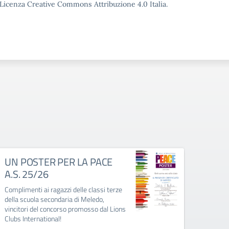
o Licenza Creative Commons Attribuzione 4.0 Italia.
UN POSTER PER LA PACE
Iscri
A.S. 25/26
202
Complimenti ai ragazzi delle classi terze
scuola 
della scuola secondaria di Meledo,
scuola
vincitori del concorso promosso dal Lions
Clubs International!