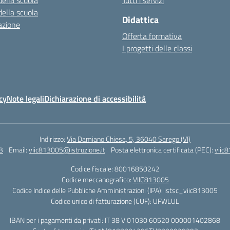
della scuola
Tutti i servizi
della scuola
Didattica
azione
Offerta formativa
I progetti delle classi
cy
Note legali
Dichiarazione di accessibilità
Indirizzo:
Via Damiano Chiesa, 5, 36040 Sarego (VI)
3
Email:
viic813005@istruzione.it
Posta elettronica certificata (PEC):
viic
Codice fiscale: 80016850242
Codice meccanografico:
VIIC813005
Codice Indice delle Pubbliche Amministrazioni (IPA): istsc_viic813005
Codice unico di fatturazione (CUF): UFWLUL
IBAN per i pagamenti da privati: IT 38 V 01030 60520 000001402868