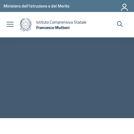
Vai ai contenuti
Vai al menu di navigazione
Vai al footer
Ministero dell'Istruzione e del Merito
Istituto Comprensivo Statale
Francesco Muttoni
— Visita la pagina iniziale della scuola