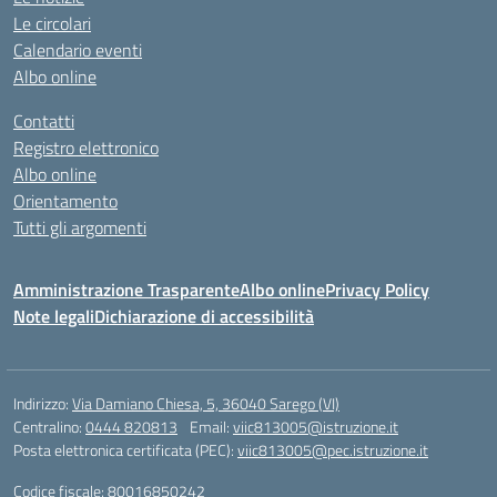
Le circolari
Calendario eventi
Albo online
Contatti
Registro elettronico
Albo online
Orientamento
Tutti gli argomenti
Amministrazione Trasparente
Albo online
Privacy Policy
Note legali
Dichiarazione di accessibilità
Indirizzo:
Via Damiano Chiesa, 5, 36040 Sarego (VI)
Centralino:
0444 820813
Email:
viic813005@istruzione.it
Posta elettronica certificata (PEC):
viic813005@pec.istruzione.it
Codice fiscale: 80016850242