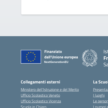
Is
F
S
— 
Collegamenti esterni
La Scuo
Ministero dell’Istruzione e del Merito
Presenta
Ufficio Scolastico Veneto
I luoghi
Ufficio Scolastico Vicenza
Le perso
Scuola in Chiaro
I numeri 