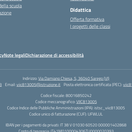
della scuola
Didattica
azione
Offerta formativa
I progetti delle classi
cy
Note legali
Dichiarazione di accessibilità
Indirizzo:
Via Damiano Chiesa, 5, 36040 Sarego (VI)
3
Email:
viic813005@istruzione.it
Posta elettronica certificata (PEC):
viic
Codice fiscale: 80016850242
Codice meccanografico:
VIIC813005
Codice Indice delle Pubbliche Amministrazioni (IPA): istsc_viic813005
Codice unico di fatturazione (CUF): UFWLUL
IBAN per i pagamenti da privati: IT 38 V 01030 60520 000001402868
Conto di tesoreria: IT41M0100004306TU0000020393