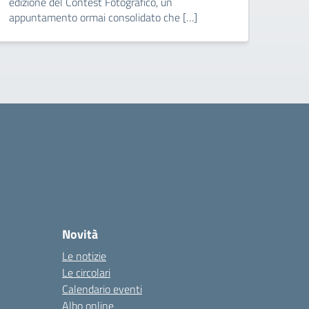
edizione del Contest Fotografico, un
appuntamento ormai consolidato che […]
Novità
Le notizie
Le circolari
Calendario eventi
Albo online