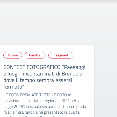
Alunni
Genitori
Insegnanti
Scu
Scu
CONTEST FOTOGRAFICO “Paesaggi
e luoghi incontaminati di Brendola,
COL
dove il tempo sembra essersi
Il gi
fermato”
svolg
LE FOTO PREMIATE TUTTE LE FOTO In
Docen
occasione dell’iniziativa regionale “Il Veneto
Class
legge 2025”, la scuola secondaria di primo grado
giorno
“Galilei” di Brendola ha presentato la quarta