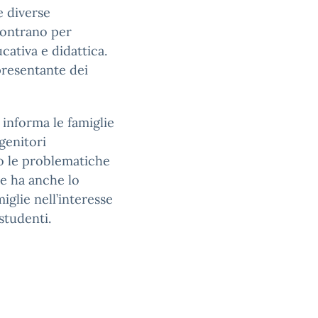
le diverse
contrano per
cativa e didattica.
presentante dei
, informa le famiglie
genitori
no le problematiche
he ha anche lo
miglie nell’interesse
studenti.