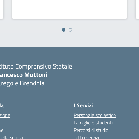
tituto Comprensivo Statale
rancesco Muttoni
arego e Brendola
Visita la pagina iniziale della scuola
la
I Servizi
zione
Personale scolastico
Famiglie e studenti
ne
Percorsi di studio
della scuola
Tutti i servizi