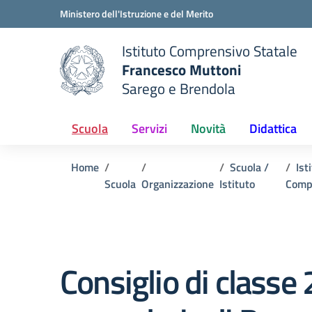
Vai ai contenuti
Vai al menu di navigazione
Vai al footer
Ministero dell'Istruzione e del Merito
Istituto Comprensivo Statale
Francesco Muttoni
Sarego e Brendola
 della scuola
— Visita la pagina iniziale del
Scuola
Servizi
Novità
Didattica
Home
Scuola /
Ist
Scuola
Organizzazione
Istituto
Compr
Consiglio di classe