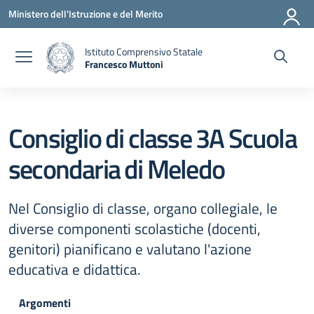
Vai ai contenuti
Vai al menu di navigazione
Vai al footer
Ministero dell'Istruzione e del Merito
Istituto Comprensivo Statale
Francesco Muttoni
— Visita la pagina iniziale della scuola
Consiglio di classe 3A Scuola
secondaria di Meledo
Nel Consiglio di classe, organo collegiale, le
diverse componenti scolastiche (docenti,
genitori) pianificano e valutano l'azione
educativa e didattica.
Argomenti