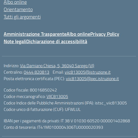
Albo online
Orientamento
Tutti gli argomenti
Amministrazione Trasparente
Albo online
Privacy Policy
Note legali
Dichiarazione di accessibilità
Indirizzo:
Via Damiano Chiesa, 5, 36040 Sarego (VI)
Centralino:
0444 820813
Email:
viic813005@istruzione.it
Posta elettronica certificata (PEC):
viic813005@pec.istruzione.it
Codice fiscale: 80016850242
Codice meccanografico:
VIIC813005
Codice Indice delle Pubbliche Amministrazioni (IPA): istsc_viic813005
Codice unico di fatturazione (CUF): UFWLUL
IBAN per i pagamenti da privati: IT 38 V 01030 60520 000001402868
Conto di tesoreria: IT41M0100004306TU0000020393