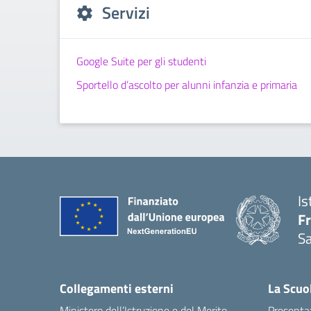
Servizi
Google Suite per gli studenti
Sportello d’ascolto per alunni infanzia e primaria
Is
F
S
— 
Collegamenti esterni
La Scuo
Ministero dell’Istruzione e del Merito
Presenta