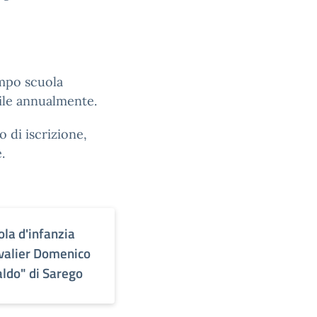
tempo scuola
bile annualmente.
o di iscrizione,
.
ola d'infanzia
valier Domenico
aldo" di Sarego