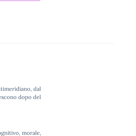
ntimeridiano, dal
i escono dopo del
gnitivo, morale,