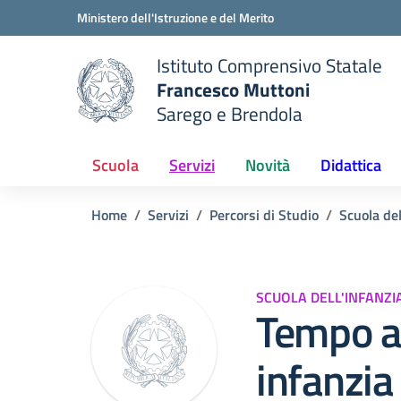
Vai ai contenuti
Vai al menu di navigazione
Vai al footer
Ministero dell'Istruzione e del Merito
Istituto Comprensivo Statale
Francesco Muttoni
Sarego e Brendola
 della scuola
— Visita la pagina iniziale del
Scuola
Servizi
Novità
Didattica
Home
Servizi
Percorsi di Studio
Scuola del
SCUOLA DELL'INFANZI
Tempo a
infanzia