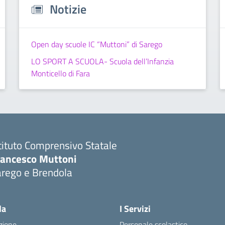
Notizie
Open day scuole IC “Muttoni” di Sarego
LO SPORT A SCUOLA- Scuola dell’Infanzia
Monticello di Fara
tituto Comprensivo Statale
rancesco Muttoni
arego e Brendola
Visita la pagina iniziale della scuola
la
I Servizi
zione
Personale scolastico