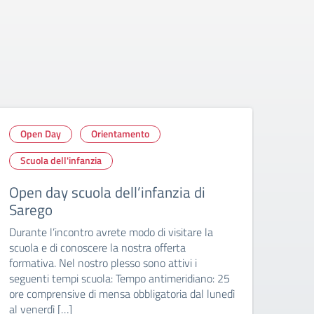
Open Day
Orientamento
Op
Scuola dell'infanzia
Scu
Open day scuola dell’infanzia di
Open
Sarego
Mont
Durante l’incontro avrete modo di visitare la
Duran
scuola e di conoscere la nostra offerta
scuol
formativa. Nel nostro plesso sono attivi i
forma
seguenti tempi scuola: Tempo antimeridiano: 25
segue
ore comprensive di mensa obbligatoria dal lunedì
ore c
al venerdì […]
al ve