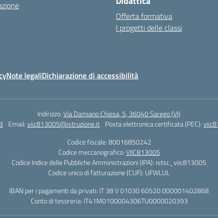
Didattica
azione
Offerta formativa
I progetti delle classi
cy
Note legali
Dichiarazione di accessibilità
Indirizzo:
Via Damiano Chiesa, 5, 36040 Sarego (VI)
3
Email:
viic813005@istruzione.it
Posta elettronica certificata (PEC):
viic
Codice fiscale: 80016850242
Codice meccanografico:
VIIC813005
Codice Indice delle Pubbliche Amministrazioni (IPA): istsc_viic813005
Codice unico di fatturazione (CUF): UFWLUL
IBAN per i pagamenti da privati: IT 38 V 01030 60520 000001402868
Conto di tesoreria: IT41M0100004306TU0000020393