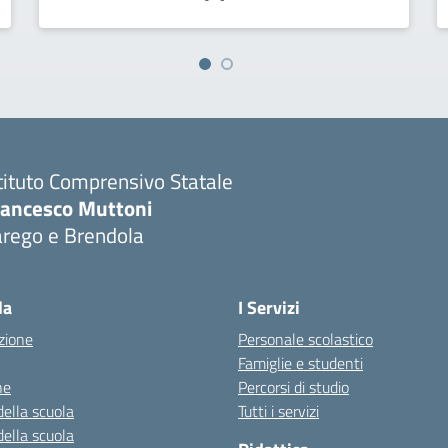
tituto Comprensivo Statale
rancesco Muttoni
arego e Brendola
Visita la pagina iniziale della scuola
la
I Servizi
zione
Personale scolastico
Famiglie e studenti
ne
Percorsi di studio
della scuola
Tutti i servizi
della scuola