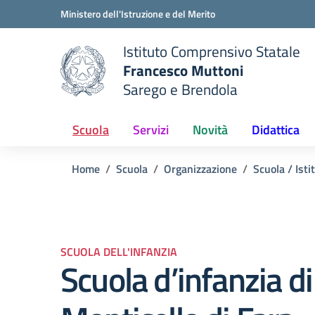
Vai ai contenuti
Vai al menu di navigazione
Vai al footer
Ministero dell'Istruzione e del Merito
Istituto Comprensivo Statale
Francesco Muttoni
Sarego e Brendola
 della scuola
— Visita la pagina iniziale del
Scuola
Servizi
Novità
Didattica
Home
Scuola
Organizzazione
Scuola / Isti
SCUOLA DELL'INFANZIA
Scuola d’infanzia di