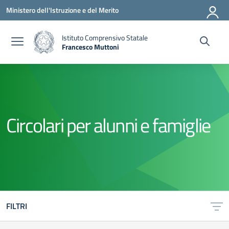
Vai ai contenuti
Vai al menu di navigazione
Vai al footer
Ministero dell'Istruzione e del Merito
Istituto Comprensivo Statale
Francesco Muttoni
— Visita la pagina iniziale della scuola
Circolari per alunni e famiglie
FILTRI