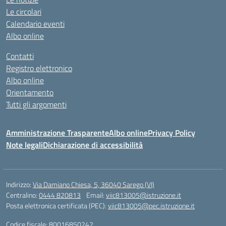
Le circolari
Calendario eventi
Albo online
Contatti
Registro elettronico
Albo online
Orientamento
Tutti gli argomenti
Amministrazione Trasparente
Albo online
Privacy Policy
Note legali
Dichiarazione di accessibilità
Indirizzo:
Via Damiano Chiesa, 5, 36040 Sarego (VI)
Centralino:
0444 820813
Email:
viic813005@istruzione.it
Posta elettronica certificata (PEC):
viic813005@pec.istruzione.it
Codice fiscale: 80016850242