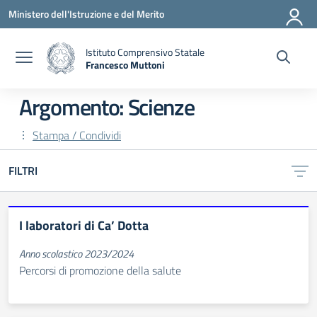
Vai ai contenuti
Vai al menu di navigazione
Vai al footer
Ministero dell'Istruzione e del Merito
Istituto Comprensivo Statale
Francesco Muttoni
— Visita la pagina iniziale della scuola
Argomento: Scienze
Stampa / Condividi
FILTRI
I laboratori di Ca’ Dotta
Anno scolastico 2023/2024
Percorsi di promozione della salute