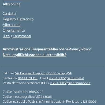
Albo online
Contatti
Registro elettronico
Albo online
Orientamento
Tutti gli argomenti
Amministrazione Trasparente
Albo online
Privacy Policy
Note legali
Dichiarazione di accessibilità
Indirizzo:
Via Damiano Chiesa, 5, 36040 Sarego (VI)
Centralino:
0444 820813
Email:
viic813005@istruzione.it
Posta elettronica certificata (PEC):
viic813005@pec.istruzione.it
Codice fiscale: 80016850242
Codice meccanografico:
VIIC813005
Codice Indice delle Pubbliche Amministrazioni (IPA): istsc_viic813005