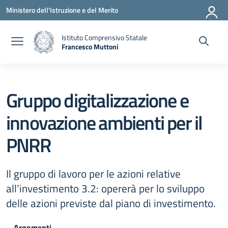
Vai ai contenuti
Vai al menu di navigazione
Vai al footer
Ministero dell'Istruzione e del Merito
Istituto Comprensivo Statale
Francesco Muttoni
— Visita la pagina iniziale della scuola
Gruppo digitalizzazione e
innovazione ambienti per il
PNRR
Il gruppo di lavoro per le azioni relative
all’investimento 3.2: opererà per lo sviluppo
delle azioni previste dal piano di investimento.
Argomenti