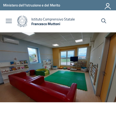
Vai ai contenuti
Vai al menu di navigazione
Vai al footer
Ministero dell'Istruzione e del Merito
Istituto Comprensivo Statale
Francesco Muttoni
— Visita la pagina iniziale della scuola