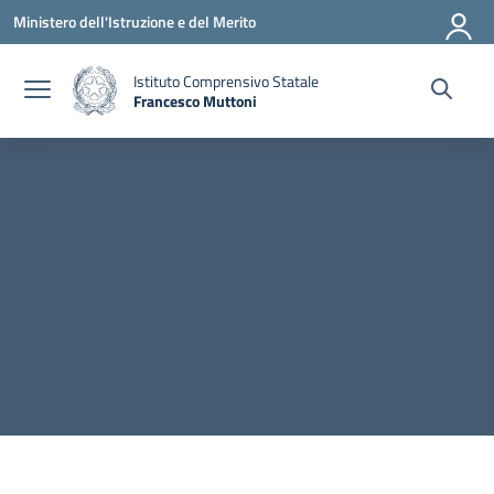
Vai ai contenuti
Vai al menu di navigazione
Vai al footer
Ministero dell'Istruzione e del Merito
Istituto Comprensivo Statale
Francesco Muttoni
— Visita la pagina iniziale della scuola