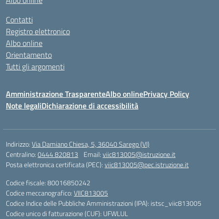
Contatti
Registro elettronico
Albo online
Orientamento
Tutti gli argomenti
Amministrazione Trasparente
Albo online
Privacy Policy
Note legali
Dichiarazione di accessibilità
Indirizzo:
Via Damiano Chiesa, 5, 36040 Sarego (VI)
Centralino:
0444 820813
Email:
viic813005@istruzione.it
Posta elettronica certificata (PEC):
viic813005@pec.istruzione.it
Codice fiscale: 80016850242
Codice meccanografico:
VIIC813005
Codice Indice delle Pubbliche Amministrazioni (IPA): istsc_viic813005
Codice unico di fatturazione (CUF): UFWLUL