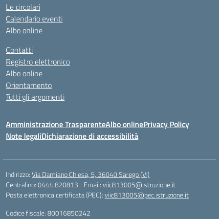
Le circolari
Calendario eventi
Albo online
Contatti
Registro elettronico
Albo online
Orientamento
Tutti gli argomenti
Amministrazione Trasparente
Albo online
Privacy Policy
Note legali
Dichiarazione di accessibilità
Indirizzo:
Via Damiano Chiesa, 5, 36040 Sarego (VI)
Centralino:
0444 820813
Email:
viic813005@istruzione.it
Posta elettronica certificata (PEC):
viic813005@pec.istruzione.it
Codice fiscale: 80016850242