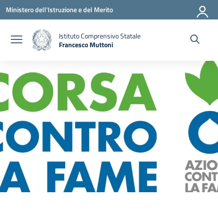
Vai ai contenuti
Vai al menu di navigazione
Vai al footer
Ministero dell'Istruzione e del Merito
Istituto Comprensivo Statale
Francesco Muttoni
— Visita la pagina iniziale della scuola