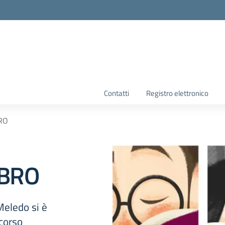
la scuola
Contatti
Registro elettronico
RO
IBRO
Meledo si è
ncorso