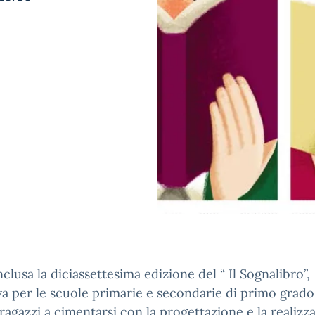
nclusa la diciassettesima edizione del “ Il Sognalibro”,
iva per le scuole primarie e secondarie di primo grad
i ragazzi a cimentarsi con la progettazione e la realizz