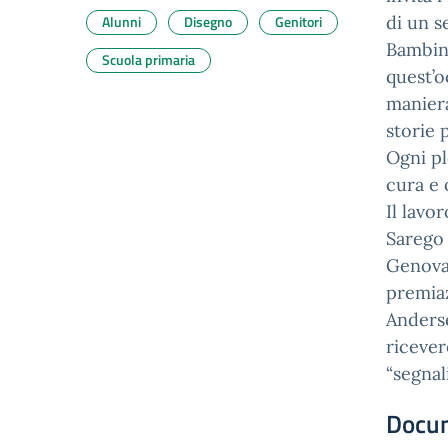
Alunni
Disegno
Genitori
di un s
Bambini
Scuola primaria
quest’o
maniera
storie 
Ogni pl
cura e o
Il lavo
Sarego (
Genova 
premia
Anderse
ricever
“segnal
Docu