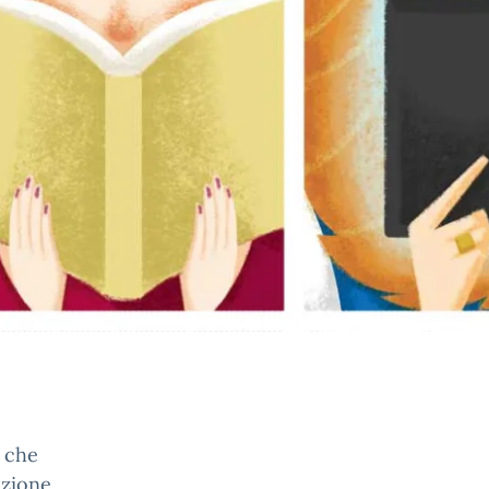
o che
azione