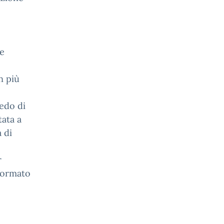
le
n più
ledo di
tata a
 di
r
 formato