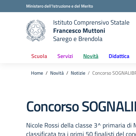
Vai ai contenuti
Vai al menu di navigazione
Vai al footer
Ministero dell'Istruzione e del Merito
Istituto Comprensivo Statale
Francesco Muttoni
Sarego e Brendola
 della scuola
— Visita la pagina iniziale del
Scuola
Servizi
Novità
Didattica
Home
Novità
Notizie
Concorso SOGNALIB
Concorso SOGNAL
Nicole Rossi della classe 3^ primaria di 
classificata tra i primi 50 finalisti del co