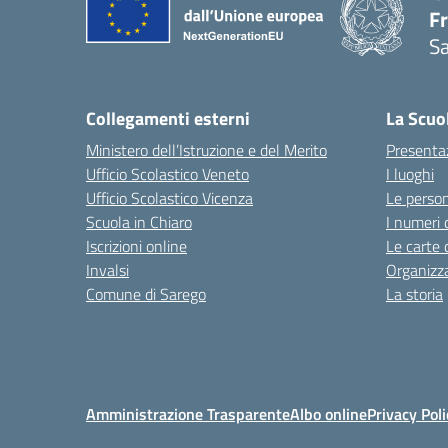
F
S
— 
Collegamenti esterni
La Scuo
Ministero dell’Istruzione e del Merito
Presenta
Ufficio Scolastico Veneto
I luoghi
Ufficio Scolastico Vicenza
Le perso
Scuola in Chiaro
I numeri 
Iscrizioni online
Le carte 
Invalsi
Organizz
Comune di Sarego
La storia
Amministrazione Trasparente
Albo online
Privacy Poli