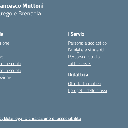
rancesco Muttoni
arego e Brendola
Visita la pagina iniziale della scuola
la
I Servizi
zione
Personale scolastico
Famiglie e studenti
ne
Percorsi di studio
della scuola
Tutti i servizi
della scuola
Didattica
azione
Offerta formativa
I progetti delle classi
cy
Note legali
Dichiarazione di accessibilità