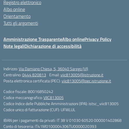
Registro elettronico
Albo online
Orientamento
Tutti gli argomenti
Amministrazione Trasparente
Albo online
Privacy Policy
Note legali
Dichiarazione di accessibilità
Indirizzo:
Via Damiano Chiesa, 5, 36040 Sarego (VI)
Centralino:
0444 820813
Email:
viic813005@istruzione.it
Posta elettronica certificata (PEC):
viic813005@pec.istruzione.it
Codice fiscale: 80016850242
Codice meccanografico:
VIIC813005
Codice Indice delle Pubbliche Amministrazioni (IPA): istsc_viic813005
Codice unico di fatturazione (CUF): UFWLUL
IBAN per i pagamenti da privati: IT 38 V 01030 60520 000001402868
Conto di tesoreria: IT41M0100004306TU0000020393