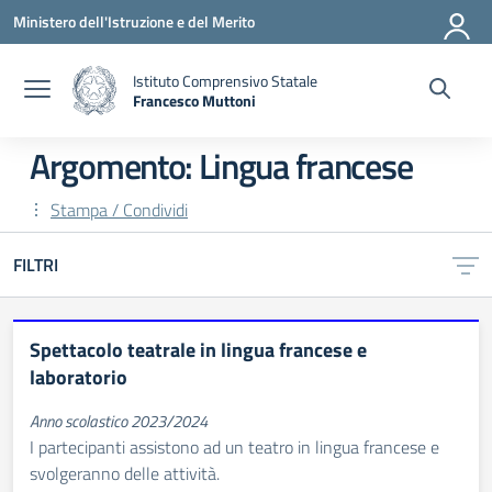
Vai ai contenuti
Vai al menu di navigazione
Vai al footer
Ministero dell'Istruzione e del Merito
Istituto Comprensivo Statale
Francesco Muttoni
— Visita la pagina iniziale della scuola
Argomento: Lingua francese
Stampa / Condividi
FILTRI
Spettacolo teatrale in lingua francese e
laboratorio
Anno scolastico 2023/2024
I partecipanti assistono ad un teatro in lingua francese e
svolgeranno delle attività.